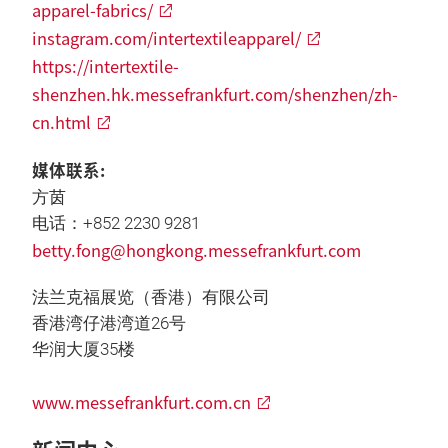
apparel-fabrics/
instagram.com/intertextileapparel/
https://intertextile-
shenzhen.hk.messefrankfurt.com/shenzhen/zh-
cn.html
媒体联系:
方茵
电话：+852 2230 9281
betty.fong@hongkong.messefrankfurt.com
法兰克福展览（香港）有限公司
香港湾仔港湾道26号
华润大厦35楼
www.messefrankfurt.com.cn