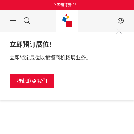
跳
立即预订展位！
过
菜
搜
ZH
单
索
立即预订展位！
立即锁定展位以把握商机拓展业务。
按此联络我们