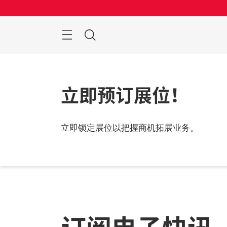
跳
过
菜
搜
单
索
立即预订展位！
立即锁定展位以把握商机拓展业务。