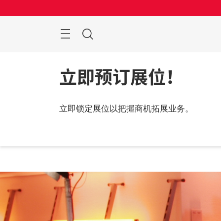
跳
过
菜
搜
单
索
立即预订展位！
立即锁定展位以把握商机拓展业务。
联系
观之