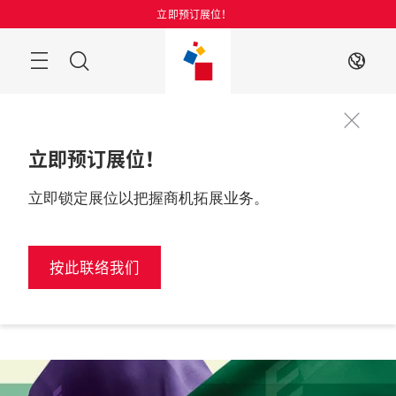
跳
立即预订展位！
过
菜
搜
ZH
单
索
立即预订展位！
立即锁定展位以把握商机拓展业务。
立即预订展
2027年6月

位
中国，深圳
按此联络我们