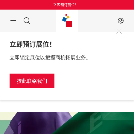
跳
立即预订展位！
过
菜
搜
ZH
单
索
立即预订展位！
立即锁定展位以把握商机拓展业务。
立即预订展
2027年6月

位
中国，深圳
按此联络我们