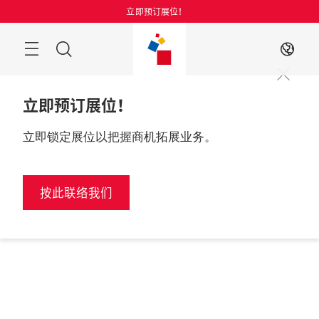
跳
立即预订展位！
过
菜
搜
ZH
单
索
立即预订展位！
立即锁定展位以把握商机拓展业务。
按此联络我们