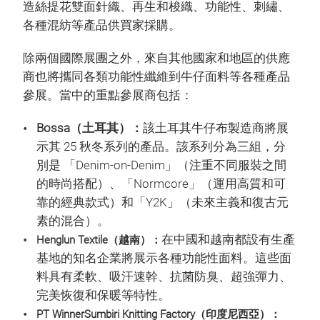
造絲提花雙面針織、再生和梭織、功能性、刺繡、
各種混紡等產品供買家採購。
除兩個國際展團之外，來自其他國家和地區的供應
商也將攜同各類功能性纖維到牛仔面料等各種產品
參展。當中的重點參展商包括：
Bossa（土耳其）：
該土耳其牛仔布製造商將展
示其 25 秋冬系列的產品。該系列分為三組，分
別是 「Denim-on-Denim」（注重不同服裝之間
的時尚搭配）、「Normcore」（運用高質和可
靠的經典款式）和「Y2K」（未來主義和復古元
素的混合）。
在中國和越南都設有生產
Henglun Textile（越南）：
基地的知名企業將展示各種功能性面料。這些面
料具有柔軟、吸汗速幹、抗菌防臭、超強彈力、
完美恢復和保暖等特性。
PT WinnerSumbiri Knitting Factory（印度尼西亞）：