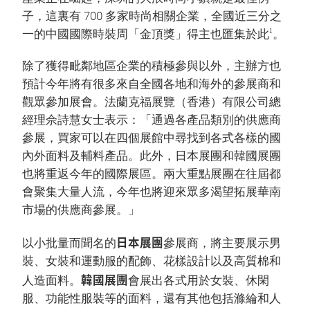
子，這裏有 700 多家時尚相關企業，全國近三分之
1
一的中國國際時裝周「金頂獎」得主也匯集於此
。
除了獲得毗鄰地區企業的積極參與以外，主辦方也
預計今年將有很多來自全國各地和海外的參展商和
觀眾參加展會。法蘭克福展覽（香港）有限公司總
經理佘詩慧女士表示：「通過各產品類別的供應商
參展，買家可以在四個展館中尋找到各式各樣的國
內外面料及輔料產品。此外，日本展團和韓國展團
也將重返今年的國際展區。兩大重點展團在往屆都
會聚集大量人流，今年也將迎來眾多渴望拓展華南
市場的供應商參展。」
日本展團
以小批量而聞名的
參展商，將主要展示男
裝、女裝和運動服的配飾、花樣設計以及高質棉和
韓國展團
人造面料。
會展出各式用於女裝、休閑
服、功能性服裝等的面料，還有其他包括滌綸和人