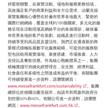
持緊密聯繫，在展覽活動、場地和服務業務領域，
高效滿足客戶的商業利益和全方位需求。法蘭克福
展覽集團核心優勢在於遍布世界各地龐大、緊密的
國際行銷網絡，覆蓋全球約180個國家。多元化的服
務呈現在活動現場及網絡平台的各個環節，確保遍
布世界各地的客戶在策劃、組織及進行活動時，能
持續享受到高品質及靈活性。我們正在通過新的商
業模式積極拓展數字化服務範疇，可提供的服務類
型包括租用展覽場地、展會搭建、市場推廣、人力
安排以及餐飲供應。作為核心戰略體系之一，集團
積極實踐可持續化經營理念，在生態、經濟利益、
社會責任和多樣性之間達成有益的平衡。有關集團
可持續發展進一步資料，請瀏覽網頁：
www.messefrankfurt.com/sustainability
。集團
總部位於德國法蘭克福市，由該市和黑森州政府分
別控股60%和40%。有關公司進一步資料，請瀏覽
www.messefrankfurt.com.hk
網頁：
。