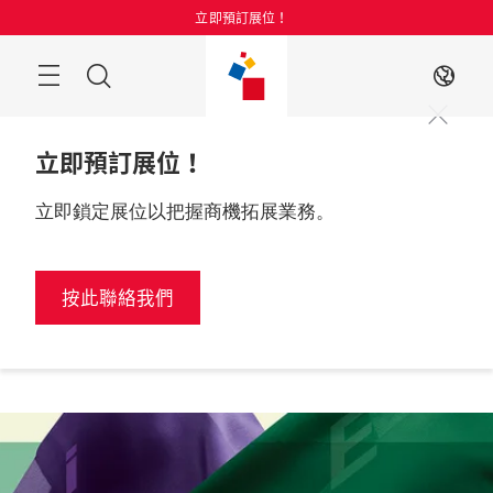
跳
立即預訂展位！
過
目
搜
ZH
錄
索
立即預訂展位！
立即鎖定展位以把握商機拓展業務。
立即預訂展
2027年6

位
中國，深圳
按此聯絡我們