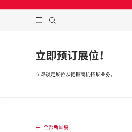
跳
过
菜
搜
单
索
立即预订展位！
立即锁定展位以把握商机拓展业务。
全部新闻稿