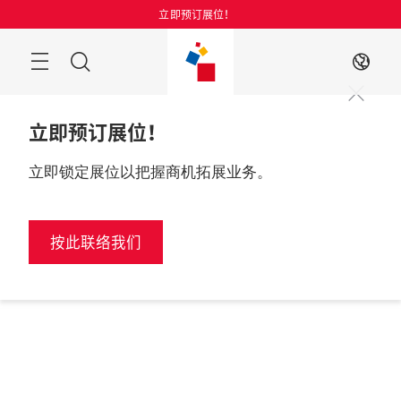
跳
立即预订展位！
过
菜
搜
ZH
单
索
立即预订展位！
立即锁定展位以把握商机拓展业务。
按此联络我们