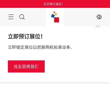
跳
立即预订展位！
过
菜
搜
ZH
单
索
立即预订展位！
立即锁定展位以把握商机拓展业务。
按此联络我们