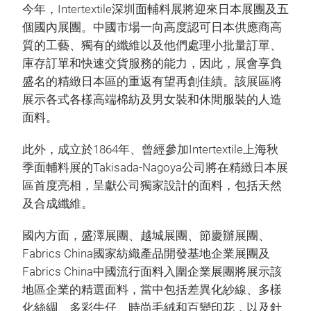
今年，Intertextile深圳面輔料展將迎來日本展團及五
個國內展團。中國市場一向高度認可日本供應商高
質的工藝、獨有的纖維以及他們處理小批量訂單、
庫存訂單和快速交貨服務的能力，因此，展會享負
盛名的精緻日本區的重返有望再創佳績。該展區將
展示各式各樣高端棉紡及男女裝和休閒服裝的人造
面料。
此外，成立於1864年、曾經參加Intertextile上海秋
季面輔料展的Takisada-Nagoya公司將在精緻日本展
區首度亮相，呈獻公司獨家設計的面料，包括天然
及合成纖維。
國內方面，盛澤展團、越城展團、節慶辦展團、
Fabrics China國家紡織產品開發基地企業展團及
Fabrics China中國流行面料入圍企業展團將展示該
地區企業的精選面料，當中包括差異化紗線、多樣
化絲綢、多彩牛仔、時尚毛絨和百變印花，以及針