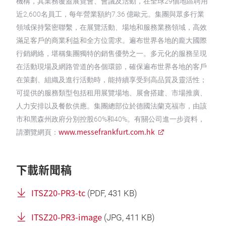
機構，其業務覆蓋展覽會、會議及活動，在全球29個地區聘用
近2,600名員工，每年營業額約7.36 億歐元。集團與眾多行業
領域保持緊密聯繫，在展覽活動、場地和服務業務領域，高效
滿足客戶的商業利益和全方位需求。遍布世界各地的龐大國際
行銷網絡，堪稱集團獨特的銷售優勢之一。多元化的服務呈現
在活動現場及網路管道的各個環節，確保遍布世界各地的客戶
在策劃、組織及進行活動時，能持續享受到高品質及靈活性；
可提供的服務類型包括租用展覽場地、展會搭建、市場推廣、
人力安排以及餐飲供應。集團總部位於德國法蘭克福市，由該
市和黑森州政府分別控股60%和40%。有關公司進一步資料，
www.messefrankfurt.com.hk
請瀏覽網頁：
下載新聞稿
ITSZ20-PR3-tc
(
PDF
, 431 KB)
ITSZ20-PR3-image
(
JPG
, 411 KB)